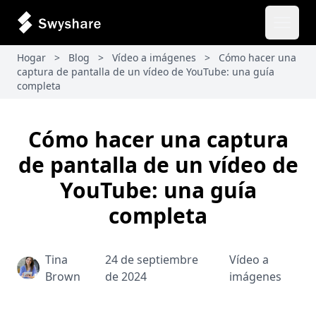
Abrir 
Hogar
>
Blog
>
Vídeo a imágenes
>
Cómo hacer una
captura de pantalla de un vídeo de YouTube: una guía
completa
Cómo hacer una captura
de pantalla de un vídeo de
YouTube: una guía
completa
Tina
24 de septiembre
Vídeo a
Brown
de 2024
imágenes