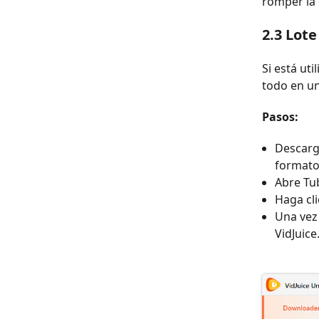
romper la 
2.3
Lot
Si está u
todo en un
Pasos:
Descargu
formato 
Abre Tub
Haga cli
Una vez 
VidJuice