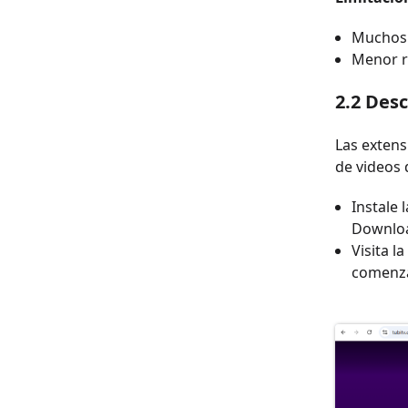
Muchos s
Menor r
2.2
Desc
Las extens
de videos 
Instale
Downloa
Visita l
comenzar