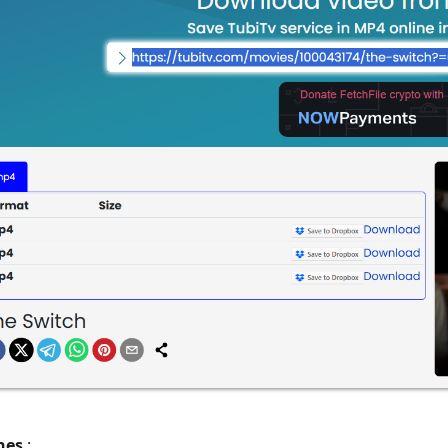
nes
: