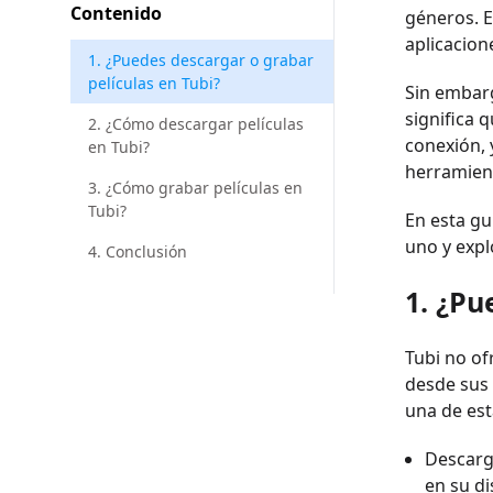
Contenido
géneros. E
aplicacion
1. ¿Puedes descargar o grabar
películas en Tubi?
Sin embarg
significa 
2. ¿Cómo descargar películas
conexión, 
en Tubi?
herramient
3. ¿Cómo grabar películas en
Tubi?
En esta gu
uno y expl
4. Conclusión
1. ¿Pu
Tubi no of
desde sus 
una de est
Descarg
en su di