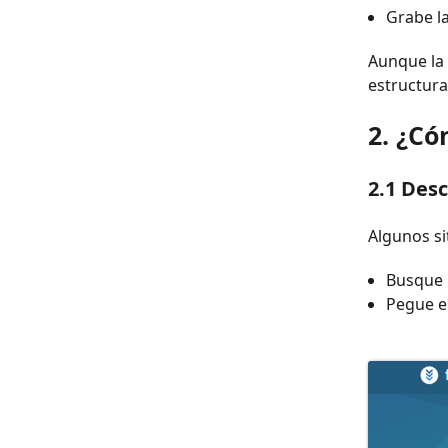
Grabe la
Aunque la 
estructura
2. ¿Có
2.1
Desc
Algunos si
Busque u
Pegue el