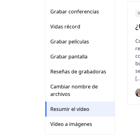
Grabar conferencias
R
¿
Vidas récord
C
Grabar películas
r
c
Grabar pantalla
bú
s
Reseñas de grabadoras
[
Cambiar nombre de
archivos
Resumir el vídeo
Vídeo a imágenes