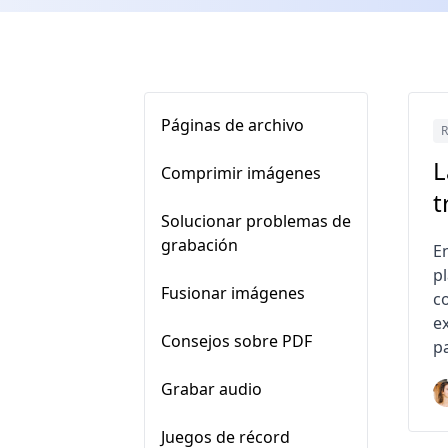
Páginas de archivo
R
L
Comprimir imágenes
t
Solucionar problemas de
grabación
E
p
Fusionar imágenes
co
ex
Consejos sobre PDF
p
Grabar audio
Juegos de récord